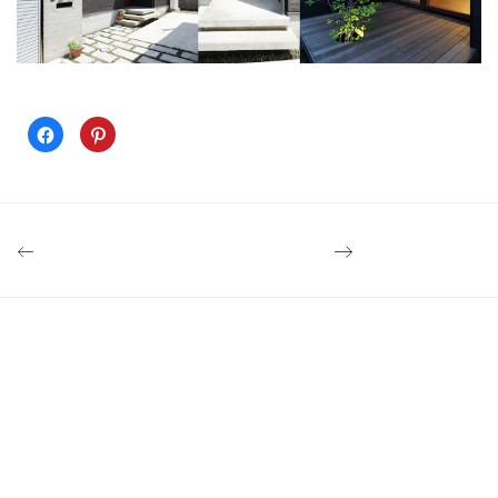
Facebook
ク
で
リ
共
ッ
有
ク
す
し
る
て
に
Pinterest
は
で
ク
共
リ
有
ッ
(新
ク
し
し
い
て
ウ
く
ィ
だ
ン
さ
ド
い
ウ
(新
で
し
開
い
き
ウ
ま
ィ
す)
ン
ド
ウ
で
開