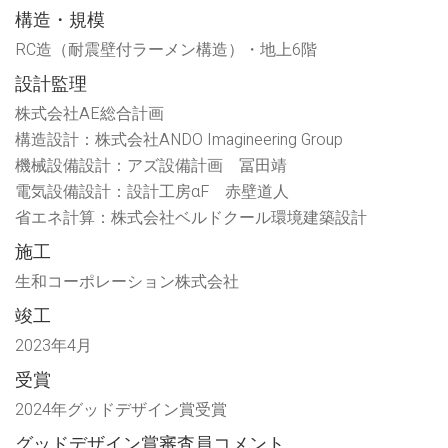
ィ
す)
構造・規模
ン
ド
ウ
RC造（耐震壁付ラーメン構造）・地上6階
で
開
設計監理
き
ま
す)
株式会社AE総合計画
構造設計：株式会社ANDO Imagineering Group
機械設備設計：アズ設備計画 冨田靖
電気設備設計：設計工房αF 赤壁道人
省エネ計算：株式会社ベルドクール環境建築設計
施工
生和コーポレーション株式会社
竣工
2023年4月
受賞
2024年グッドデザイン賞受賞
グッドデザイン賞審査員コメント