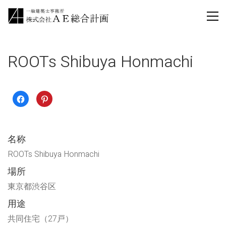
ROOTs Shibuya Honmachi
Facebook
ク
で
リ
共
ッ
有
ク
す
し
る
て
に
Pinterest
名称
は
で
ク
共
リ
有
ROOTs Shibuya Honmachi
ッ
(新
ク
し
場所
し
い
て
ウ
く
ィ
東京都渋谷区
だ
ン
さ
ド
い
ウ
用途
(新
で
し
開
共同住宅（27戸）
い
き
ウ
ま