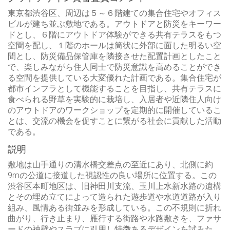
東京都渋谷区、周辺は５～６階建ての集合住宅やオフィス
ビルが建ち並ぶ敷地である。アウトドアと防災をキーワー
ドとし、６階にアウトドア体験ができる共有テラスをもつ
空間を配し、１階のホールは筒状に外部に面した明るい空
間とし、防災備品保管庫を隣接させた配置計画としたこと
で、楽しみながら住人同士で防災意識を高めることができ
る空間を提供している大変優れた計画である。集合住宅が
都市インフラとして機能することを目指し、共有テラスに
食べられる野草を実験的に栽培し、入居者や近隣住人向け
のアウトドアのワークショップを定期的に開催しているこ
とは、交流の機会を促すことに繋がる社会に貢献した活動
である。
説明
敷地は山手通りの清水橋交差点の至近にあり、北側に約
9mの公道に接道した視認性の良い場所に位置する。この
渋谷区本町地区は、旧神田川支流、玉川上水新水路の遺構
とその埋め立てによって造られた遊歩道や水道道路が入り
組み、風情ある街並みを形成している。この不規則に折れ
曲がり、行き止まり、雁行する街路や水路敷きを、ファサ
ードの袖壁やスラブに引用し特徴あるデザインを試みた。