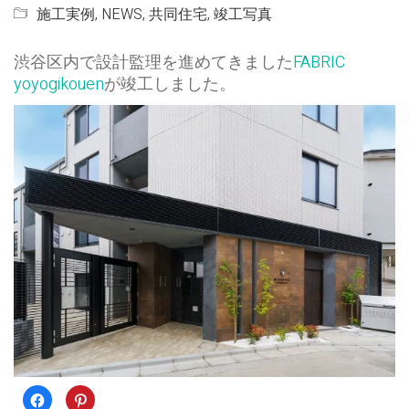
施工実例
,
NEWS
,
共同住宅
,
竣工写真
渋谷区内で設計監理を進めてきました
FABRIC
yoyogikouen
が竣工しました。
Facebook
ク
で
リ