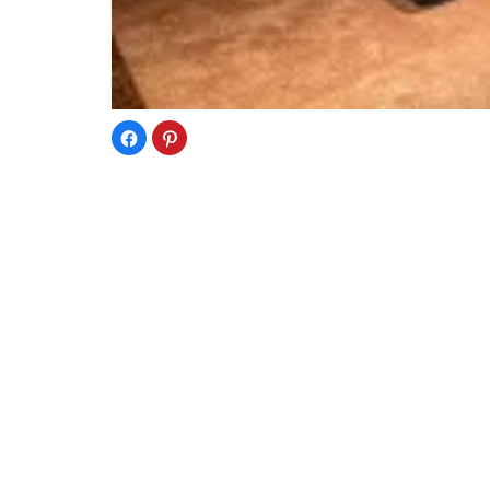
Facebook
ク
で
リ
共
ッ
有
ク
す
し
る
て
に
Pinterest
は
で
ク
共
リ
有
ッ
(新
〒160-0022
ク
し
し
い
東京都新宿区新宿6-12-5 新宿松喜ビル6F
て
ウ
く
ィ
だ
ン
TEL:03-6659-6070
さ
ド
い
ウ
FAX:03-6659-6071
(新
で
し
開
い
き
E-mail:
info@aetop.com
ウ
ま
ィ
す)
ン
ド
ウ
で
開