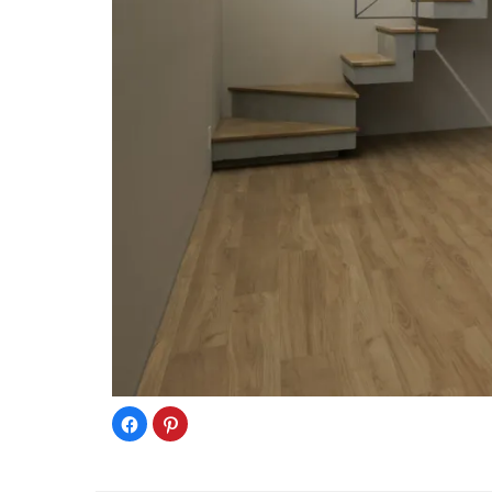
Facebook
ク
で
リ
共
ッ
有
ク
す
し
る
て