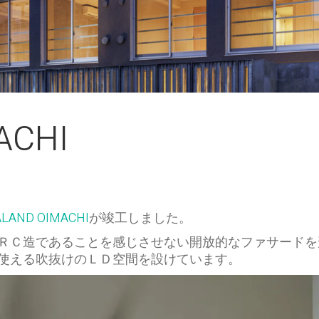
ACHI
ALAND OIMACHI
が竣工しました。
ＲＣ造であることを感じさせない開放的なファサードを
使える吹抜けのＬＤ空間を設けています。