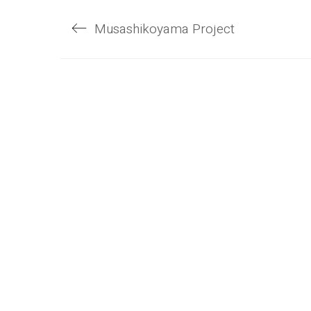
に
Pinterest
は
で
ク
共
Musashikoyama Project
リ
有
ッ
(新
ク
し
し
い
て
ウ
く
ィ
だ
ン
さ
ド
い
ウ
〒160-0022
(新
で
し
開
東京都新宿区新宿6-12-5 新宿松喜ビル6F
い
き
ウ
ま
ィ
す)
TEL:03-6659-6070
ン
ド
FAX:03-6659-6071
ウ
で
開
E-mail:
info@aetop.com
き
ま
す)
© Copyright 2020. 株式会社AE総合計画. All Rights R