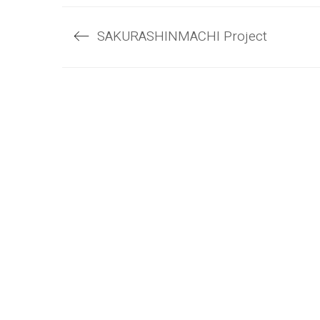
る
て
に
Pinterest
は
で
ク
共
SAKURASHINMACHI Project
リ
有
ッ
(新
ク
し
し
い
て
ウ
く
ィ
だ
ン
さ
ド
い
ウ
〒160-0022
(新
で
し
開
東京都新宿区新宿6-12-5 新宿松喜ビル6F
い
き
ウ
ま
ィ
す)
TEL:03-6659-6070
ン
ド
FAX:03-6659-6071
ウ
で
開
E-mail:
info@aetop.com
き
ま
す)
© Copyright 2020. 株式会社AE総合計画. All Rights R