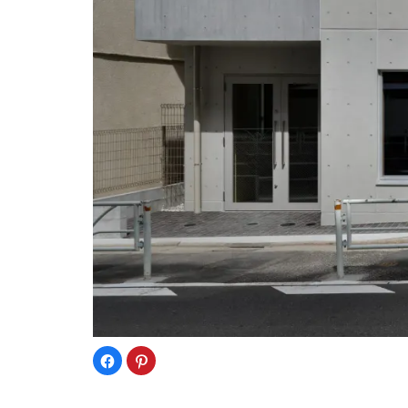
Facebook
ク
で
リ
共
ッ
有
ク
す
し