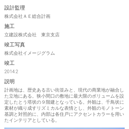
設計監理
株式会社ＡＥ総合計画
施工
立建設株式会社 東京支店
竣工写真
株式会社イメージグラム
竣工
2014.2
説明
計画地は、歴史ある古い街並みと、現代の商業地が融合し
た立地にある。狭小間口の敷地に最大限のボリュームを設
定したとう塔状の９階建となっている。外観は、千鳥状に
素材が織り成すリズミカルな表情とし、外観のモノトーン
基調と対照的に、内部は各住戸にアクセントカラーを用い
たインテリアとしている。