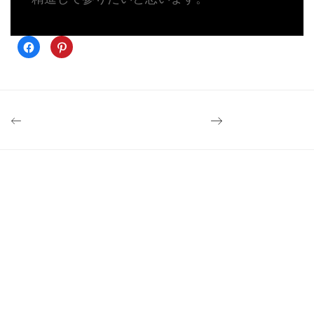
Facebook
ク
で
リ
共
ッ
有
ク
す
し
る
て
に
Pinterest
は
で
ク
共
リ
有
ッ
(新
ク
し
し
い
て
ウ
く
ィ
だ
ン
さ
ド
い
ウ
(新
で
し
開
い
き
ウ
ま
ィ
す)
ン
ド
ウ
で
開
き
ま
す)