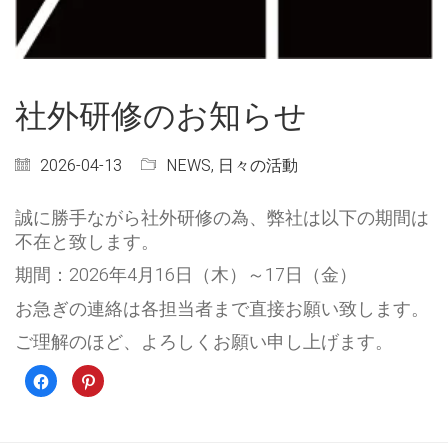
社外研修のお知らせ
2026-04-13
NEWS
,
日々の活動
誠に勝手ながら社外研修の為、弊社は以下の期間は
不在と致します。
期間：2026年4月16日（木）～17日（金）
お急ぎの連絡は各担当者まで直接お願い致します。
ご理解のほど、よろしくお願い申し上げます。
Facebook
ク
で
リ
共
ッ
有
ク
す
し
る
て