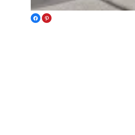
Facebook
ク
で
リ
共
ッ
有
ク
す
し
る
て
に
Pinterest
は
で
ク
共
リ
有
ッ
(新
〒160-0022
ク
し
し
い
東京都新宿区新宿6-12-5 新宿松喜ビル6F
て
ウ
く
ィ
だ
ン
TEL:03-6659-6070
さ
ド
い
ウ
FAX:03-6659-6071
(新
で
し
開
い
き
E-mail:
info@aetop.com
ウ
ま
ィ
す)
ン
ド
ウ
で
開
き
ま
す)