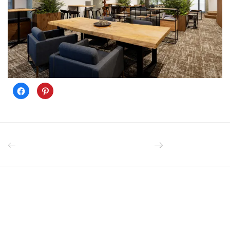
Facebook
ク
で
リ
共
ッ
有
ク
す
し
る
て
に
Pinterest
は
で
ク
共
リ
有
ッ
(新
ク
し
し
い
て
ウ
く
ィ
だ
ン
さ
ド
い
ウ
(新
で
し
開
い
き
ウ
ま
ィ
す)