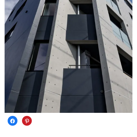
Facebook
ク
で
リ
共
ッ
有
ク
す
し