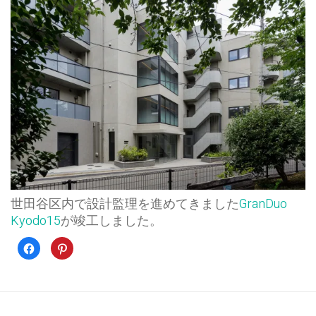
世田谷区内で設計監理を進めてきました
GranDuo
Kyodo15
が竣工しました。
Facebook
ク
で
リ
共
ッ
有
ク
す
し
る
て
に
Pinterest
は
で
ク
共