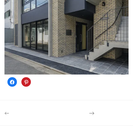
Facebook
ク
で
リ
共
ッ
有
ク
す
し
る
て
に
Pinterest
は
で
ク
共
リ
有
ッ
(新
ク
し
し
い
て
ウ
く
ィ