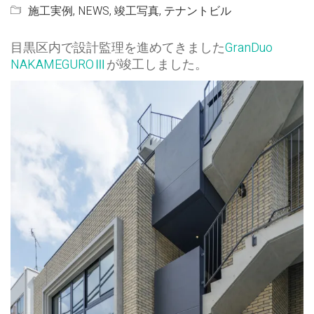
施工実例
,
NEWS
,
竣工写真
,
テナントビル
目黒区内で設計監理を進めてきました
GranDuo
NAKAMEGUROⅢ
が竣工しました。