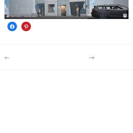
Facebook
ク
で
リ
共
ッ
有
ク
す
し
る
て
に
Pinterest
は
で
ク
共
リ
有
ッ
(新
ク
し
し
い
て
ウ
く
ィ
だ
ン
さ
ド
い
ウ
(新
で
し
開
い
き
ウ
ま
ィ
す)
ン
ド
ウ
で
開
き
ま
す)