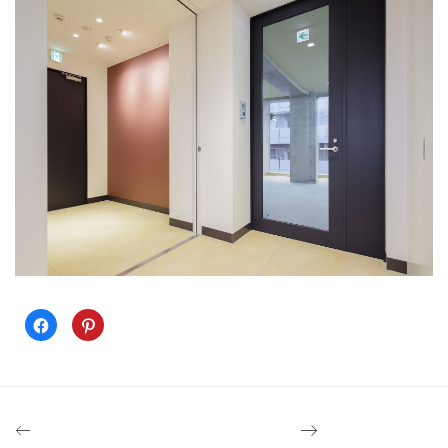
Facebook
ク
で
リ
共
ッ
有
ク
す
し
る
て
に
Pinterest
は
で
ク
共
リ
有
ッ
(新