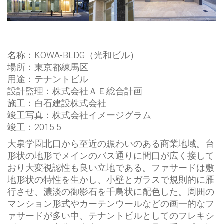
名称：KOWA-BLDG（光和ビル）
場所：東京都練馬区
用途：テナントビル
設計監理：株式会社ＡＥ総合計画
施工：白石建設株式会社
竣工写真：株式会社イメージグラム
竣工：2015.5
大泉学園北口から至近の賑わいのある商業地域。台
形状の地形でメインのバス通りに間口が広く接して
おり大変視認性も良い立地である。ファサードは敷
地形状の特性を生かし、小壁とガラスで規則的に雁
行させ、濃淡の御影石を千鳥状に配色した。周囲の
マンション形式やカーテンウールなどの画一的なフ
ァサードが多い中、テナントビルとしてのフレキシ