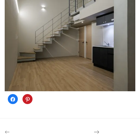
Facebook
ク
で
リ
共
ッ
有
ク
す
し
る
て
に
Pinterest
は
で
ク
共
リ
有
ッ
(新
ク
し