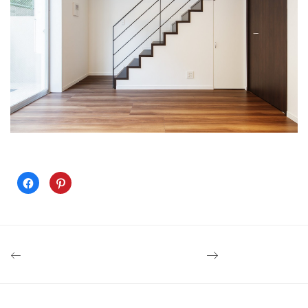
Facebook
ク
で
リ
共
ッ
有
ク
す
し
る
て
に
Pinterest
は
で
ク
共
リ
有
ッ
(新
ク
し
し
い
て
ウ
く
ィ
だ
ン