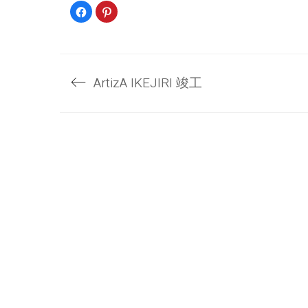
Facebook
ク
で
リ
共
ッ
有
ク
す
し
る
て
に
Pinterest
は
で
ク
共
ArtizA IKEJIRI 竣工
リ
有
ッ
(新
ク
し
し
い
て
ウ
く
ィ
だ
ン
さ
ド
い
ウ
〒160-0022
(新
で
し
開
東京都新宿区新宿6-12-5 新宿松喜ビル6F
い
き
ウ
ま
ィ
す)
TEL:03-6659-6070
ン
ド
FAX:03-6659-6071
ウ
で
開
E-mail:
info@aetop.com
き
ま
す)