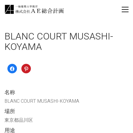
BLANC COURT MUSASHI-
KOYAMA
Facebook
ク
で
リ
共
ッ
有
ク
す
し
る
て
に
Pinterest
名称
は
で
ク
共
リ
有
BLANC COURT MUSASHI-KOYAMA
ッ
(新
ク
し
場所
し
い
て
ウ
く
ィ
東京都品川区
だ
ン
さ
ド
い
ウ
用途
(新
で