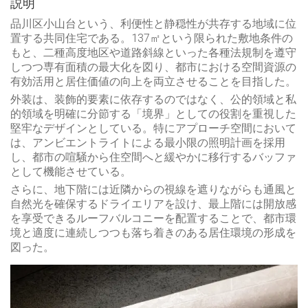
説明
品川区小山台という、利便性と静穏性が共存する地域に位
置する共同住宅である。137㎡という限られた敷地条件の
もと、二種高度地区や道路斜線といった各種法規制を遵守
しつつ専有面積の最大化を図り、都市における空間資源の
有効活用と居住価値の向上を両立させることを目指した。
外装は、装飾的要素に依存するのではなく、公的領域と私
的領域を明確に分節する「境界」としての役割を重視した
堅牢なデザインとしている。特にアプローチ空間において
は、アンビエントライトによる最小限の照明計画を採用
し、都市の喧騒から住空間へと緩やかに移行するバッファ
として機能させている。
さらに、地下階には近隣からの視線を遮りながらも通風と
自然光を確保するドライエリアを設け、最上階には開放感
を享受できるルーフバルコニーを配置することで、都市環
境と適度に連続しつつも落ち着きのある居住環境の形成を
図った。