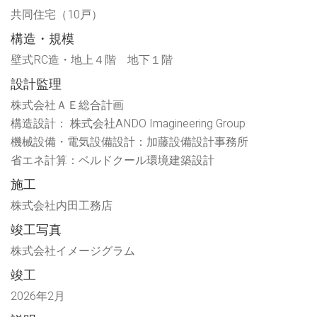
し
開
共同住宅（10戸）
い
き
ウ
ま
ィ
す)
構造・規模
ン
ド
ウ
壁式RC造・地上４階 地下１階
で
開
設計監理
き
ま
す)
株式会社ＡＥ総合計画
構造設計： 株式会社ANDO Imagineering Group
機械設備・電気設備設計：加藤設備設計事務所
省エネ計算：ベルドクール環境建築設計
施工
株式会社内田工務店
竣工写真
株式会社イメージグラム
竣工
2026年2月