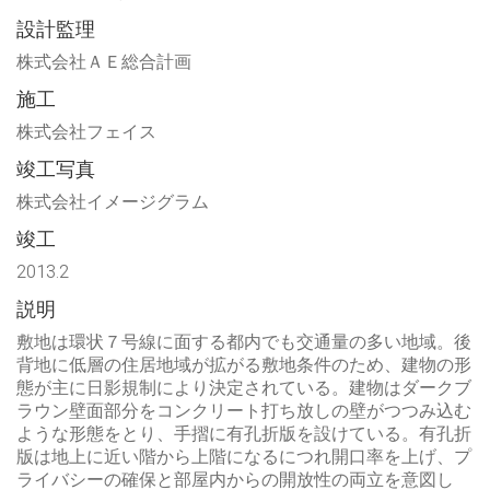
設計監理
株式会社ＡＥ総合計画
施工
株式会社フェイス
竣工写真
株式会社イメージグラム
竣工
2013.2
説明
敷地は環状７号線に面する都内でも交通量の多い地域。後
背地に低層の住居地域が拡がる敷地条件のため、建物の形
態が主に日影規制により決定されている。建物はダークブ
ラウン壁面部分をコンクリート打ち放しの壁がつつみ込む
ような形態をとり、手摺に有孔折版を設けている。有孔折
版は地上に近い階から上階になるにつれ開口率を上げ、プ
ライバシーの確保と部屋内からの開放性の両立を意図し