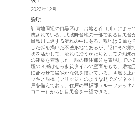
竣工
2023年12月
説明
計画地周辺の目黒区は、台地と谷（川）によっ
成されている。武蔵野台地の一部である目黒台
目黒川に達する流れの中にある。敷地は３筆を
した弧を描いた不整形地であるが、逆にその敷
状を活かして、流れに沿うかたちとしての船形
の建築を着想した。船の船体部分を表現してい
壇の３層はせっき質タイルの壁面をもち、敷地
に合わせて緩やかな弧を描いている。４層以上
ッキと船橋（ブリッジ）のような趣でメゾネッ
戸を備えており、住戸の甲板部（ルーフデッキ
コニー）からは目黒台を一望できる。