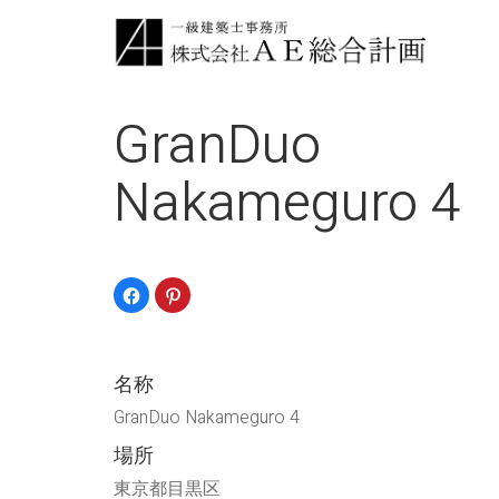
GranDuo
Nakameguro 4
Facebook
ク
で
リ
共
ッ
有
ク
す
し
る
て
に
Pinterest
名称
は
で
ク
共
リ
有
GranDuo Nakameguro 4
ッ
(新
ク
し
場所
し
い
て
ウ
く
ィ
東京都目黒区
だ
ン