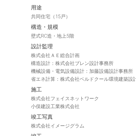
さ
ド
い
ウ
用途
(新
で
し
開
共同住宅（15戸）
い
き
ウ
ま
ィ
す)
構造・規模
ン
ド
ウ
壁式RC造・地上5階
で
開
設計監理
き
ま
す)
株式会社ＡＥ総合計画
構造設計：株式会社ブレン設計事務所
機械設備・電気設備設計：加藤設備設計事務所
省エネ計算：株式会社ベルドクール環境建築設
施工
株式会社フェイスネットワーク
小俣建設工業株式会社
竣工写真
株式会社イメージグラム