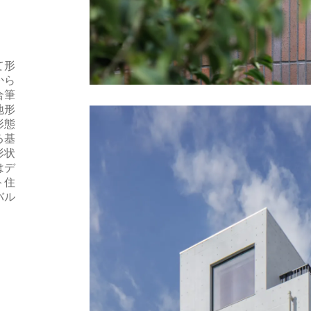
て形
から
合筆
地形
形態
る基
形状
はデ
ト住
バル