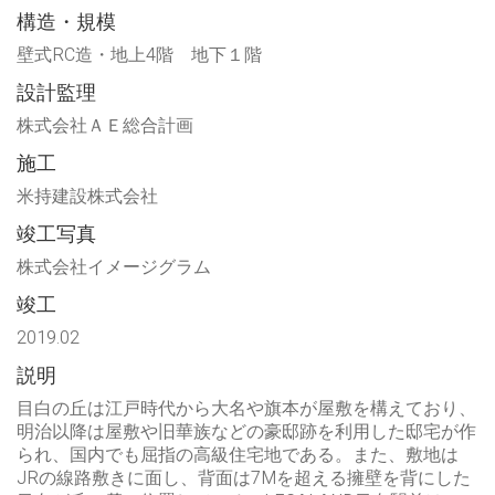
ィ
す)
構造・規模
ン
ド
ウ
壁式RC造・地上4階 地下１階
で
開
設計監理
き
ま
す)
株式会社ＡＥ総合計画
施工
米持建設株式会社
竣工写真
株式会社イメージグラム
竣工
2019.02
説明
目白の丘は江戸時代から大名や旗本が屋敷を構えており、
明治以降は屋敷や旧華族などの豪邸跡を利用した邸宅が作
られ、国内でも屈指の高級住宅地である。また、敷地は
JRの線路敷きに面し、背面は7Mを超える擁壁を背にした