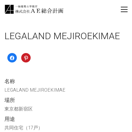
LEGALAND MEJIROEKIMAE
Facebook
ク
で
リ
共
ッ
有
ク
す
し
る
て
に
Pinterest
名称
は
で
ク
共
リ
有
LEGALAND MEJIROEKIMAE
ッ
(新
ク
し
場所
し
い
て
ウ
く
ィ
東京都新宿区
だ
ン
さ
ド
い
ウ
用途
(新
で
し
開
共同住宅（17戸）
い
き
ウ
ま