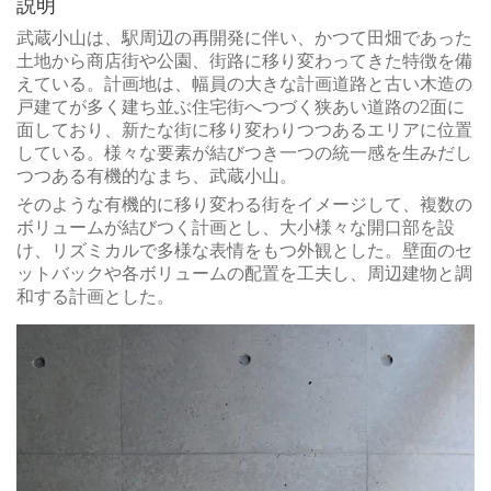
説明
武蔵小山は、駅周辺の再開発に伴い、かつて田畑であった
土地から商店街や公園、街路に移り変わってきた特徴を備
えている。計画地は、幅員の大きな計画道路と古い木造の
戸建てが多く建ち並ぶ住宅街へつづく狭あい道路の2面に
面しており、新たな街に移り変わりつつあるエリアに位置
している。様々な要素が結びつき一つの統一感を生みだし
つつある有機的なまち、武蔵小山。
そのような有機的に移り変わる街をイメージして、複数の
ボリュームが結びつく計画とし、大小様々な開口部を設
け、リズミカルで多様な表情をもつ外観とした。壁面のセ
ットバックや各ボリュームの配置を工夫し、周辺建物と調
和する計画とした。