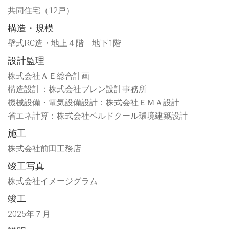
し
開
共同住宅（12戸）
い
き
ウ
ま
ィ
す)
構造・規模
ン
ド
ウ
壁式RC造・地上４階 地下1階
で
開
設計監理
き
ま
す)
株式会社ＡＥ総合計画
構造設計：株式会社ブレン設計事務所
機械設備・電気設備設計：株式会社ＥＭＡ設計
省エネ計算：株式会社ベルドクール環境建築設計
施工
株式会社前田工務店
竣工写真
株式会社イメージグラム
竣工
2025年７月