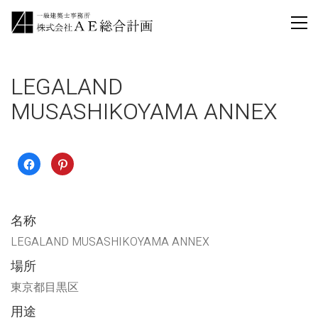
LEGALAND
MUSASHIKOYAMA ANNEX
Facebook
ク
で
リ
共
ッ
有
ク
す
し
る
て
に
Pinterest
名称
は
で
ク
共
リ
有
LEGALAND MUSASHIKOYAMA ANNEX
ッ
(新
ク
し
場所
し
い
て
ウ
く
ィ
東京都目黒区
だ
ン
さ
ド
い
ウ
用途
(新
で