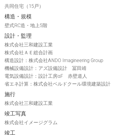
し
開
共同住宅（15戸）
い
き
ウ
ま
ィ
す)
構造・規模
ン
ド
ウ
壁式RC造・地上5階
で
開
設計・監理
き
ま
す)
株式会社三和建設工業
株式会社ＡＥ総合計画
構造設計：株式会社ANDO Imagineering Group
機械設備設計：アズ設備設計 冨田靖
電気設備設計：設計工房αF 赤壁道人
省エネ計算：株式会社ベルドクール環境建築設計
施行
株式会社三和建設工業
竣工写真
株式会社イメージグラム
竣工