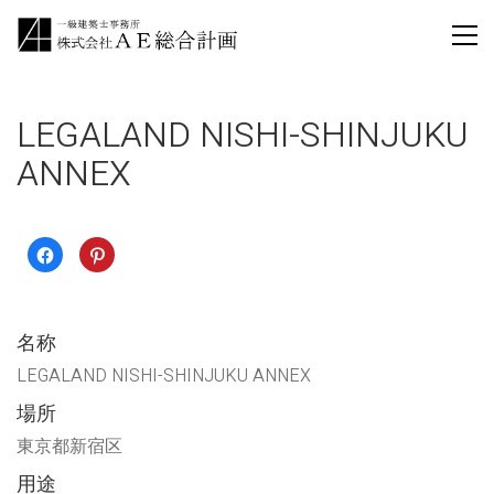
LEGALAND NISHI-SHINJUKU
ANNEX
Facebook
ク
で
リ
共
ッ
有
ク
す
し
る
て
に
Pinterest
名称
は
で
ク
共
リ
有
LEGALAND NISHI-SHINJUKU ANNEX
ッ
(新
ク
し
場所
し
い
て
ウ
く
ィ
東京都新宿区
だ
ン
さ
ド
い
ウ
用途
(新
で