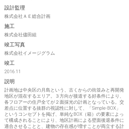
設計監理
株式会社ＡＥ総合計画
施工
株式会社儘田組
竣工写真
株式会社イメージグラム
竣工
2016.11
説明
計画地は中央区の月島という、古くからの街並みと再開発
地区が混在するエリア。３方向が接道する好条件により、
各フロアーの住戸全てが２面採光の計画となっている。交
差点に位置する抜群の視認性に対して、「Simple-BOX」
というコンセプトを掲げ、単純なBOX（箱）の要素によっ
て構成されることにより、地区計画による壁面後退条件に
適合させることと、建物の存在感が増すことが両立する計