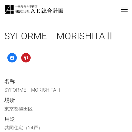
SYFORME MORISHITAⅡ
Facebook
ク
で
リ
共
ッ
有
ク
す
し
る
て
に
Pinterest
名称
は
で
ク
共
リ
有
SYFORME MORISHITAⅡ
ッ
(新
ク
し
場所
し
い
て
ウ
く
ィ
東京都墨田区
だ
ン
さ
ド
い
ウ
用途
(新
で
し
開
共同住宅（24戸）
い
き
ウ
ま