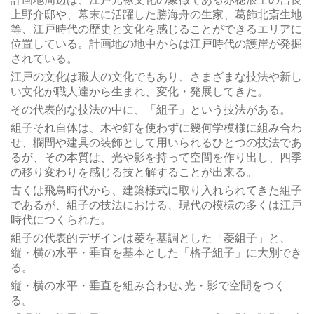
上野介邸や、幕末に活躍した勝海舟の生家、葛飾北斎生地
等、江戸時代の歴史と文化を感じることができるエリアに
位置している。計画地の地中からは江戸時代の護岸が発掘
されている。
江戸の文化は職人の文化でもあり、さまざまな技法や新し
い文化が職人達から生まれ、変化・発展してきた。
その代表的な技法の中に、「組子」という技法がある。
組子それ自体は、木や釘を使わずに幾何学模様に組み合わ
せ、欄間や建具の装飾として用いられるひとつの技法であ
るが、その本質は、光や影を持って空間を作り出し、四季
の移り変わりを感じる技と解することが出来る。
古くは飛鳥時代から、建築様式に取り入れられてきた組子
であるが、組子の技法における、現代の模様の多くは江戸
時代につくられた。
組子の代表的デザインは菱を基調とした「菱組子」と、
縦・横の水平・垂直を基本とした「格子組子」に大別でき
る。
縦・横の水平・垂直を組み合わせ､光・影で空間をつく
る。