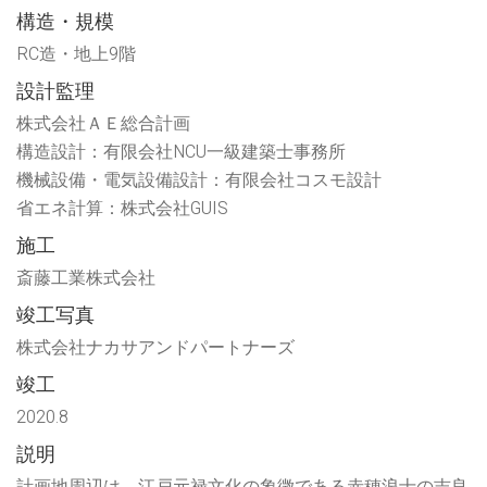
ィ
す)
構造・規模
ン
ド
ウ
RC造・地上9階
で
開
設計監理
き
ま
す)
株式会社ＡＥ総合計画
構造設計：有限会社NCU一級建築士事務所
機械設備・電気設備設計：有限会社コスモ設計
省エネ計算：株式会社GUIS
施工
斎藤工業株式会社
竣工写真
株式会社ナカサアンドパートナーズ
竣工
2020.8
説明
計画地周辺は、江戸元禄文化の象徴である赤穂浪士の吉良