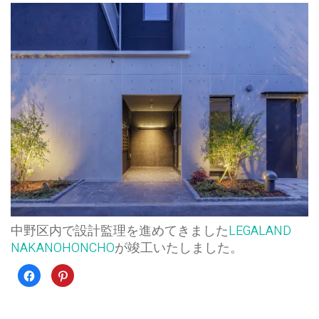
中野区内で設計監理を進めてきました
LEGALAND
NAKANOHONCHO
が竣工いたしました。
Facebook
ク
で
リ
共
ッ
有
ク
す
し
る
て