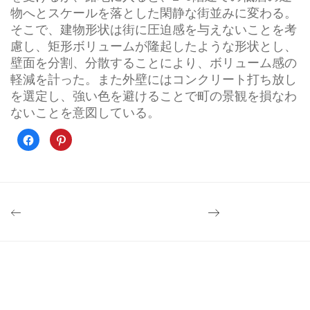
物へとスケールを落とした閑静な街並みに変わる。
そこで、建物形状は街に圧迫感を与えないことを考
慮し、矩形ボリュームが隆起したような形状とし、
壁⾯を分割、分散することにより、ボリューム感の
軽減を計った。また外壁にはコンクリート打ち放し
を選定し、強い色を避けることで町の景観を損なわ
ないことを意図している。
Facebook
ク
で
リ
共
ッ
有
ク
す
し
る
て
に
Pinterest
は
で
ク
共
リ
有
ッ
(新
ク
し
し
い
て
ウ
く
ィ
だ
ン
さ
ド
い
ウ
(新
で
し
開
い
き