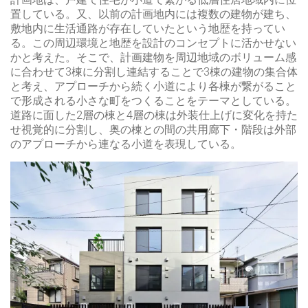
置している。又、以前の計画地内には複数の建物が建ち、
敷地内に生活通路が存在していたという地歴を持ってい
る。この周辺環境と地歴を設計のコンセプトに活かせない
かと考えた。そこで、計画建物を周辺地域のボリューム感
に合わせて3棟に分割し連結することで3棟の建物の集合体
と考え、アプローチから続く小道により各棟が繋がること
で形成される小さな町をつくることをテーマとしている。
道路に面した2層の棟と4層の棟は外装仕上げに変化を持た
せ視覚的に分割し、奥の棟との間の共用廊下・階段は外部
のアプローチから連なる小道を表現している。