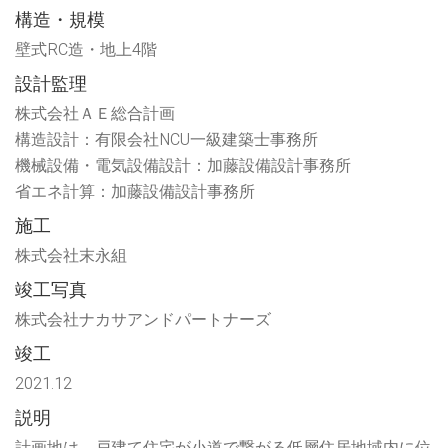
ィ
す)
構造・規模
ン
ド
ウ
壁式RC造・地上4階
で
開
設計監理
き
ま
す)
株式会社ＡＥ総合計画
構造設計：有限会社NCU一級建築士事務所
機械設備・電気設備設計：加藤設備設計事務所
省エネ計算：加藤設備設計事務所
施工
株式会社末永組
竣工写真
株式会社ナカサアンドパートナーズ
竣工
2021.12
説明
計画地は、戸建て住宅が小道で繋がる低層住居地域内に位