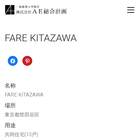
FARE KITAZAWA
Facebook
ク
で
リ
共
ッ
有
ク
す
し
る
て
に
Pinterest
名称
は
で
ク
共
リ
有
FARE KITAZAWA
ッ
(新
ク
し
場所
し
い
て
ウ
く
ィ
東京都世田谷区
だ
ン
さ
ド
い
ウ
用途
(新
で
し
開
共同住宅(13戸)
い
き
ウ
ま