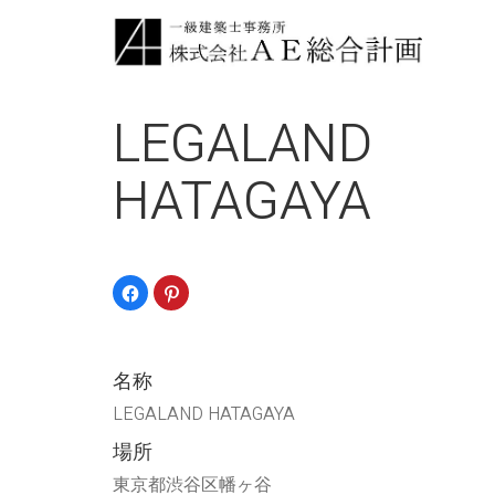
LEGALAND
HATAGAYA
Facebook
ク
で
リ
共
ッ
有
ク
す
し
る
て
に
Pinterest
名称
は
で
ク
共
リ
有
LEGALAND HATAGAYA
ッ
(新
ク
し
場所
し
い
て
ウ
く
ィ
東京都渋谷区幡ヶ谷
だ
ン