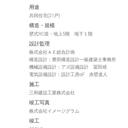
さ
ド
い
ウ
用途
(新
で
し
開
共同住宅(21戸)
い
き
ウ
ま
ィ
す)
構造・規模
ン
ド
ウ
壁式RC造・地上5階 地下１階
で
開
設計監理
き
ま
す)
株式会社ＡＥ総合計画
構造設計：豊田構造設計一級建築士事務所
機械設備設計：アズ設備設計 冨田靖
電気設備設計：設計工房αF 赤壁道人
施工
三和建設工業株式会社
竣工写真
株式会社イメージグラム
竣工