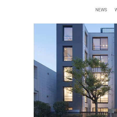
NEWS
Loaded
:
Unmute
39.47%