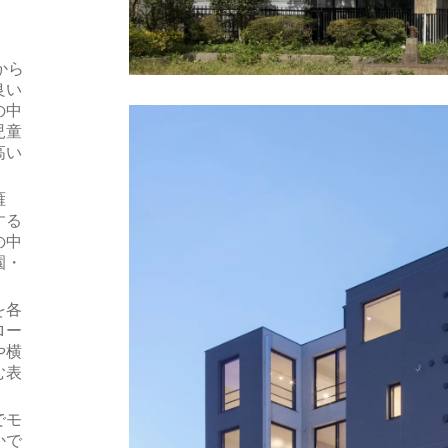
から
良い
の中
児童
高い
雁
する
の中
園・
。
を各
ロー
や横
む表
でモ
かで