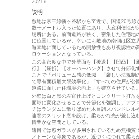
2021.8
説明
敷地は京王線幡ヶ谷駅から至近で、国道20号線
数十メートル入った位置にあり、大変利便性が
場所にある。前面道路が狭く、密集した住宅地
に位置しているが、幸いにも敷地の南側は区立
遊園地に面しているため開放性もあり視認性の
ロケーションとなっている。
この高密度な中で外壁面を【後退】【凹凸】【
行】【屈折】【オーバーハング】させて分節化
ことで「ボリューム感の低減」「厳しい法規制
で専有面積最大限効率化」「すべての住戸が公
道路に面した住環境の向上」を確立させている
外壁は白と黒の左官仕上げとコンクリート打放
面毎に変化させることで分節化を強調し、アプ
チはランダムに散りばめた木目調スパンドレル
連窓のスリット窓を設け、柔らかな光が差し込
情豊かな空間としている。
遠目では窓ガラスが多用されているため無機質
ノトーンな印象であるが、近づくにつれて柔ら