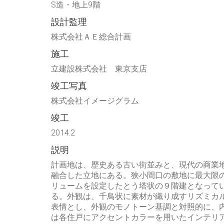
S造・地上9階
設計監理
株式会社ＡＥ総合計画
施工
立建設株式会社 東京支店
竣工写真
株式会社イメージグラム
竣工
2014.2
説明
計画地は、歴史ある古い街並みと、現代の商業
融合した立地にある。狭小間口の敷地に最大限
リュームを設定したとう塔状の９階建となって
る。外観は、千鳥状に素材が織り成すリズミカ
表情とし、外観のモノトーン基調と対照的に、
は各住戸にアクセントカラーを用いたインテリ