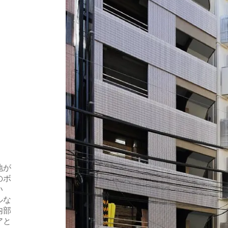
地が
のボ
い
ルな
内部
アと