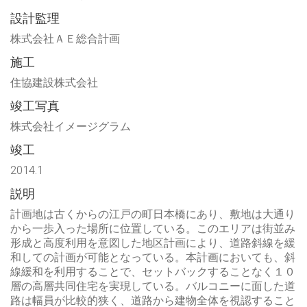
設計監理
株式会社ＡＥ総合計画
施工
住協建設株式会社
竣工写真
株式会社イメージグラム
竣工
2014.1
説明
計画地は古くからの江戸の町日本橋にあり、敷地は大通り
から一歩入った場所に位置している。このエリアは街並み
形成と高度利用を意図した地区計画により、道路斜線を緩
和しての計画が可能となっている。本計画においても、斜
線緩和を利用することで、セットバックすることなく１０
層の高層共同住宅を実現している。バルコニーに面した道
路は幅員が比較的狭く、道路から建物全体を視認すること