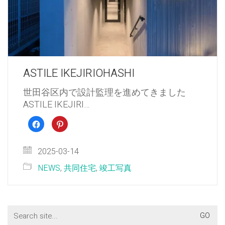
ASTILE IKEJIRIOHASHI
世田谷区内で設計監理を進めてきました
ASTILE IKEJIRI…
Facebook
ク
で
リ
共
ッ
有
ク
す
し
2025-03-14
る
て
に
Pinterest
は
で
NEWS
,
共同住宅
,
竣工写真
ク
共
リ
有
ッ
(新
ク
し
し
い
て
ウ
く
ィ
Search
だ
ン
さ
ド
for:
い
ウ