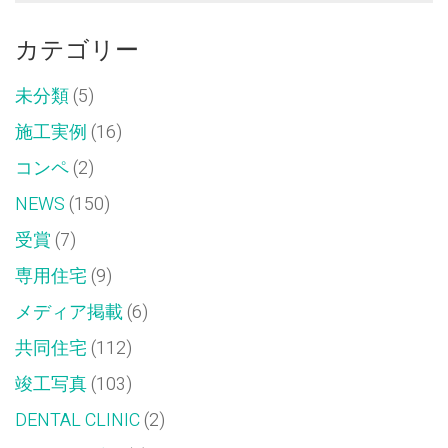
(新
で
し
開
い
き
カテゴリー
ウ
ま
ィ
す)
ン
ド
未分類
(5)
ウ
で
開
施工実例
(16)
き
ま
す)
コンペ
(2)
NEWS
(150)
受賞
(7)
専用住宅
(9)
メディア掲載
(6)
共同住宅
(112)
竣工写真
(103)
DENTAL CLINIC
(2)