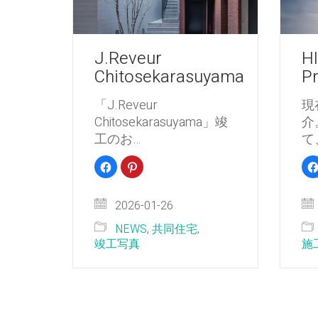
J.Reveur
H
Chitosekarasuyama
Pr
「J.Reveur
現
Chitosekarasuyama」竣
介
工のお…
て
Facebook
ク
で
リ
共
ッ
有
ク
す
し
2026-01-26
る
て
に
Pinterest
は
で
NEWS
,
共同住宅
,
ク
共
リ
有
竣工写真
施
ッ
(新
ク
し
し
い
て
ウ
く
ィ
だ
ン
さ
ド
い
ウ
(新
で