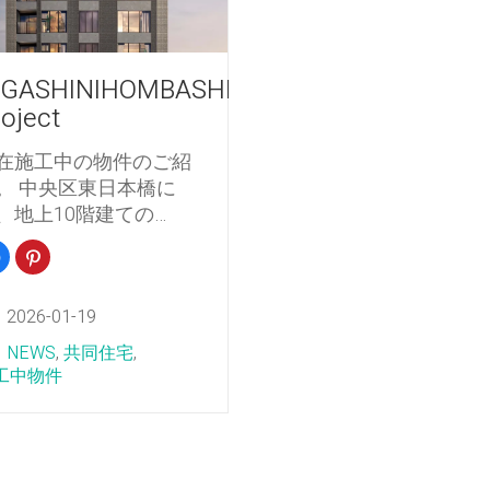
IGASHINIHOMBASHI
oject
在施工中の物件のご紹
。 中央区東日本橋に
、地上10階建ての…
Facebook
ク
で
リ
共
ッ
有
ク
す
し
2026-01-19
る
て
に
Pinterest
は
で
NEWS
,
共同住宅
,
ク
共
リ
有
工中物件
ッ
(新
ク
し
し
い
て
ウ
く
ィ
だ
ン
さ
ド
い
ウ
(新
で