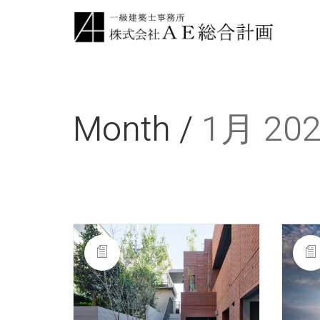
Month /
1月 20