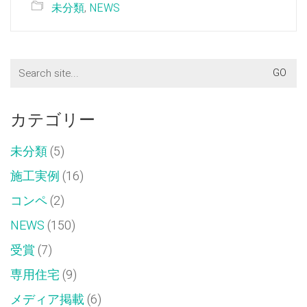
は
で
未分類
,
NEWS
ク
共
リ
有
ッ
(新
ク
し
し
い
て
ウ
く
ィ
Search
だ
ン
さ
ド
for:
い
ウ
(新
で
し
開
い
き
カテゴリー
ウ
ま
ィ
す)
ン
ド
未分類
(5)
ウ
で
開
施工実例
(16)
き
ま
す)
コンペ
(2)
NEWS
(150)
受賞
(7)
専用住宅
(9)
メディア掲載
(6)