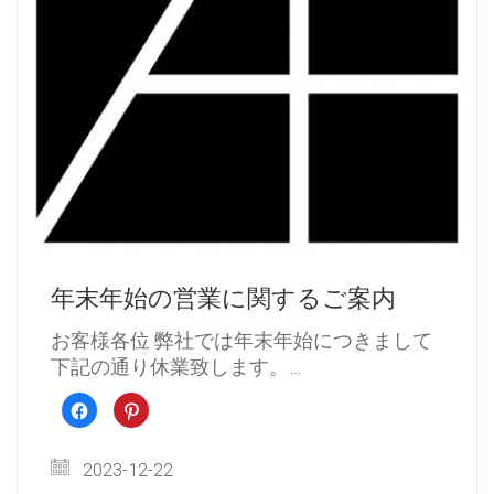
年末年始の営業に関するご案内
お客様各位 弊社では年末年始につきまして
下記の通り休業致します。…
Facebook
ク
で
リ
共
ッ
有
ク
す
し
2023-12-22
る
て
に
Pinterest