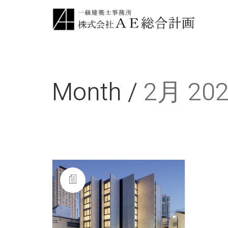
Month /
2月 20