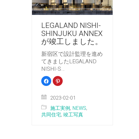
LEGALAND NISHI-
SHINJUKU ANNEX
が竣工しました。
新宿区で設計監理を進め
てきましたLEGALAND
NISHI-S…
Facebook
ク
で
リ
共
ッ
有
ク
す
し
2023-02-01
る
て
に
Pinterest
は
で
施工実例
,
NEWS
,
ク
共
リ
有
共同住宅
,
竣工写真
ッ
(新
ク
し
し
い
て
ウ
く
ィ
だ
ン