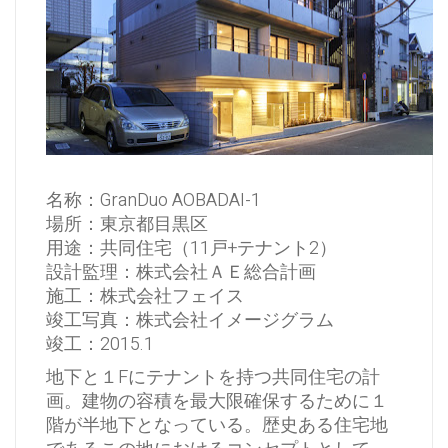
名称：GranDuo AOBADAI-1
場所：東京都目黒区
用途：共同住宅（11戸+テナント2）
設計監理：株式会社ＡＥ総合計画
施工：株式会社フェイス
竣工写真：株式会社イメージグラム
竣工：2015.1
地下と１Fにテナントを持つ共同住宅の計
画。建物の容積を最大限確保するために１
階が半地下となっている。歴史ある住宅地