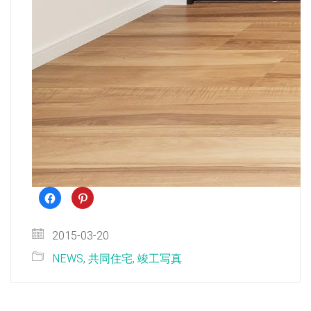
Facebook
ク
で
リ
共
ッ
有
ク
す
し
2015-03-20
る
て
に
Pinterest
は
で
NEWS
,
共同住宅
,
竣工写真
ク
共
リ
有
ッ
(新
ク
し
し
い
て
ウ