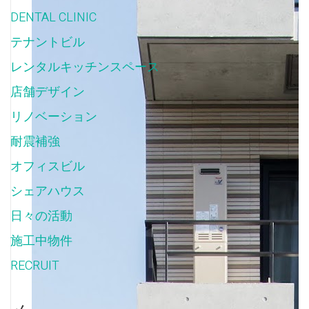
DENTAL CLINIC
(2)
テナントビル
(9)
レンタルキッチンスペース
(2)
店舗デザイン
(3)
リノベーション
(6)
耐震補強
(3)
オフィスビル
(6)
シェアハウス
(3)
日々の活動
(11)
施工中物件
(22)
RECRUIT
(1)