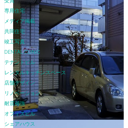
受賞
(7)
専用住宅
(9)
メディア掲載
(6)
共同住宅
(112)
竣工写真
(103)
DENTAL CLINIC
(2)
テナントビル
(9)
レンタルキッチンスペース
(2)
店舗デザイン
(3)
リノベーション
(6)
耐震補強
(3)
オフィスビル
(6)
シェアハウス
(3)