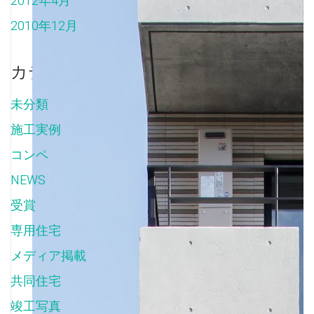
2012年4月
2010年12月
カテゴリー
未分類
(5)
施工実例
(16)
コンペ
(2)
NEWS
(150)
受賞
(7)
専用住宅
(9)
メディア掲載
(6)
共同住宅
(112)
竣工写真
(103)