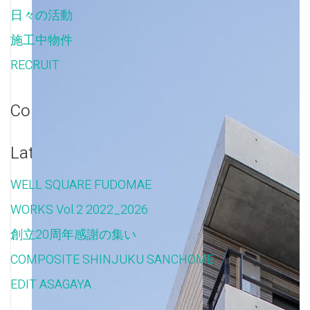
日々の活動
(11)
施工中物件
(22)
RECRUIT
(1)
Comments.
Latest Posts.
WELL SQUARE FUDOMAE
WORKS Vol.2 2022_2026
創立20周年感謝の集い
COMPOSITE SHINJUKU SANCHOME
EDIT ASAGAYA