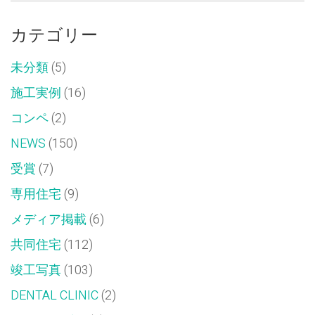
(新
で
し
開
い
き
カテゴリー
ウ
ま
ィ
す)
ン
ド
未分類
(5)
ウ
で
開
施工実例
(16)
き
ま
す)
コンペ
(2)
NEWS
(150)
受賞
(7)
専用住宅
(9)
メディア掲載
(6)
共同住宅
(112)
竣工写真
(103)
DENTAL CLINIC
(2)